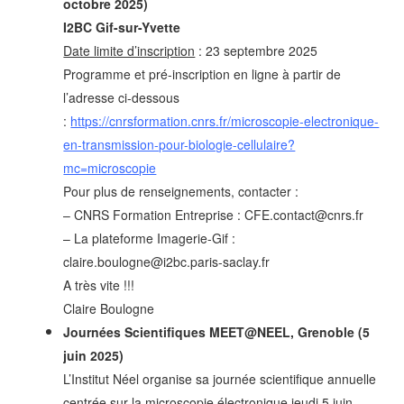
octobre 2025)
I2BC Gif-sur-Yvette
Date limite d’inscription
: 23 septembre 2025
Programme et pré-inscription en ligne à partir de
l’adresse ci-dessous
:
https://cnrsformation.cnrs.fr/microscopie-electronique-
en-transmission-pour-biologie-cellulaire?
mc=microscopie
Pour plus de renseignements, contacter :
–
CNRS Formation Entreprise : CFE.contact@cnrs.fr
– La plateforme Imagerie-Gif :
claire.boulogne@i2bc.paris-saclay.fr
A très vite !!!
Claire Boulogne
Journées Scientifiques MEET@NEEL, Grenoble (5
juin 2025)
L’Institut Néel organise sa journée scientifique annuelle
centrée sur la microscopie électronique jeudi 5 juin