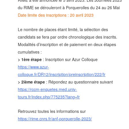
RIME a été annoncée le 5 avril 2023. Les Journées 2023
du RIME se dérouleront à Porquerolles du 24 au 26 Mai
Date limite des inscriptions : 20 avril 2023
Le nombre de places étant limité, la sélection des
candidats se fera par ordre chronologique des inscrits.
Modalités d’inscription et de paiement en deux étapes
cumulatives :
> 1ère étape
: Inscription sur Azur Colloque
https://www.azur-
colloque.fr/DR12/inscription/preinscription/222/fr
>
2ième étape
: Répondez au questionnaire suivant
https://rccm-enquetes.med.univ-
tours.fr/index.php/775235?lang=fr
Retrouvez toutes les informations sur
https://rime.cnrs.fr/anf-porquerolle-2023/